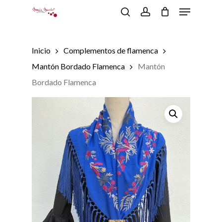
Menu
Skip
to
search
account
Close
Carrito
Cart
main
content
Inicio
Complementos de flamenca
Mantón Bordado Flamenca
Mantón
Bordado Flamenca