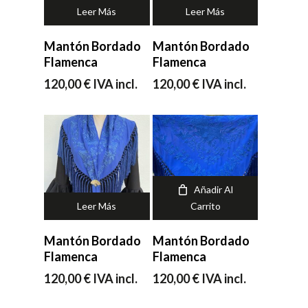
Leer Más
Leer Más
Mantón Bordado
Mantón Bordado
No hay productos en el carrito.
Flamenca
Flamenca
120,00
€
IVA incl.
120,00
€
IVA incl.
Ir a la tienda
Añadir Al
Leer Más
Carrito
Mantón Bordado
Mantón Bordado
Flamenca
Flamenca
120,00
€
IVA incl.
120,00
€
IVA incl.