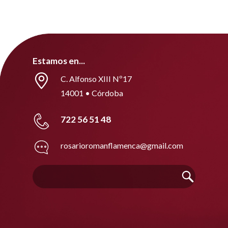
Estamos en...
C. Alfonso XIII Nº17
14001 • Córdoba
722 56 51 48
rosarioromanflamenca@gmail.com