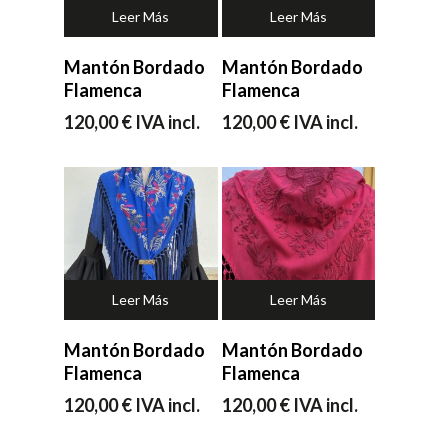
Leer Más
Leer Más
Mantón Bordado
Mantón Bordado
No hay productos en el carrito.
Flamenca
Flamenca
120,00
€
IVA incl.
120,00
€
IVA incl.
Ir a la tienda
Leer Más
Leer Más
Mantón Bordado
Mantón Bordado
Flamenca
Flamenca
120,00
€
IVA incl.
120,00
€
IVA incl.