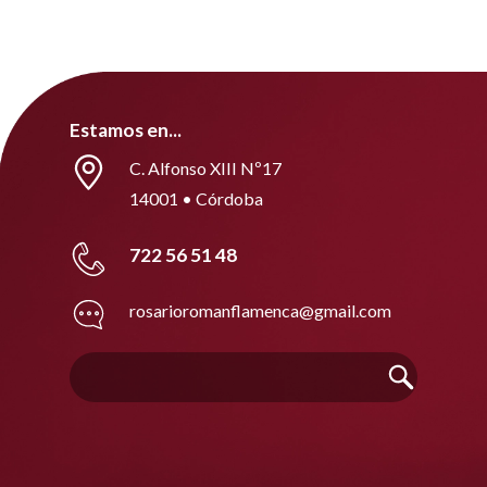
Estamos en...
C. Alfonso XIII Nº17
14001 • Córdoba
722 56 51 48
rosarioromanflamenca@gmail.com