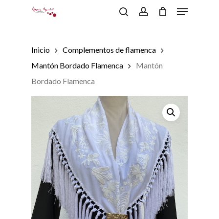
Menu
Skip
to
search
account
Close
Carrito
Cart
main
content
Inicio
Complementos de flamenca
Mantón Bordado Flamenca
Mantón
Bordado Flamenca