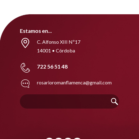
Estamos en...
C. Alfonso XIII Nº17
14001 • Córdoba
722 56 51 48
rosarioromanflamenca@gmail.com