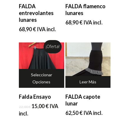
FALDA
FALDA flamenco
entrevolantes
lunares
lunares
68,90
€
IVA incl.
68,90
€
IVA incl.
¡Oferta!
Seleccionar
Opciones
Leer Más
Falda Ensayo
FALDA capote
lunar
El
El
15,00
€
IVA
22,00
€
precio
precio
62,50
€
IVA incl.
incl.
original
actual
era:
es:
22,00 €.
15,00 €.