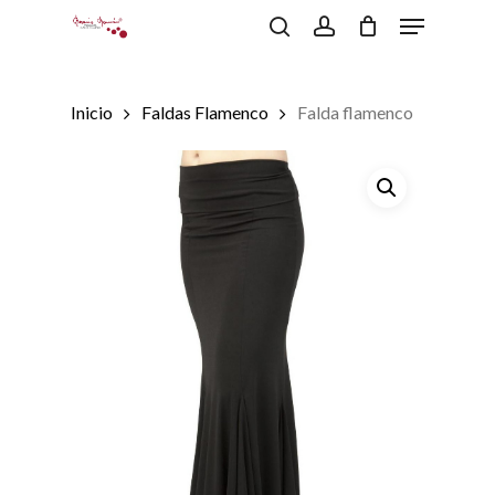
Menu
Skip
to
search
account
Close
Carrito
Cart
main
content
Inicio
Faldas Flamenco
Falda flamenco