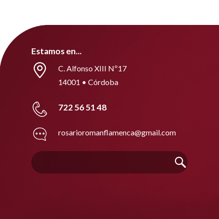
Estamos en...
C. Alfonso XIII Nº17
14001 • Córdoba
722 56 51 48
rosarioromanflamenca@gmail.com