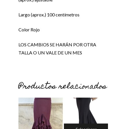
Largo (aprox.) 100 centímetros
Color Rojo
LOS CAMBIOS SE HARÁN POR OTRA
TALLA O UN VALE DE UN MES
Productos relacionados
No hay productos en el carrito.
Ir a la tienda