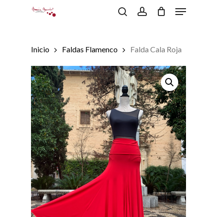
Menu
Skip
to
search
account
Close
Carrito
Cart
main
content
Inicio
Faldas Flamenco
Falda Cala Roja