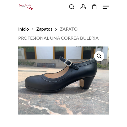
Menu
Skip
to
search
account
Close
Carrito
Cart
main
content
Inicio
Zapatos
ZAPATO
PROFESIONAL UNA CORREA BULERIA