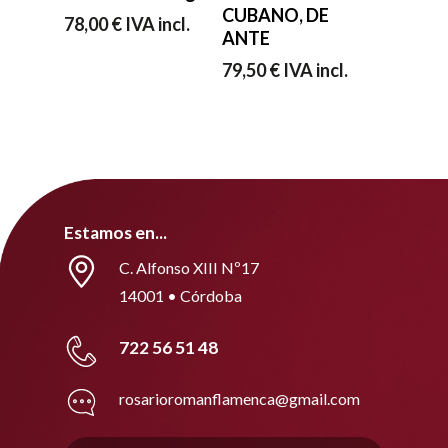
CUBANO, DE
78,00
€
IVA incl.
ANTE
79,50
€
IVA incl.
Estamos en...
C. Alfonso XIII Nº17
14001 • Córdoba
722 56 51 48
rosarioromanflamenca@gmail.com