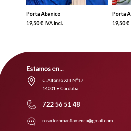
Leer Más
Porta Abanico
Porta A
19,50
€
IVA incl.
19,50
€
Estamos en...
C. Alfonso XIII Nº17
14001 • Córdoba
722 56 51 48
rosarioromanflamenca@gmail.com