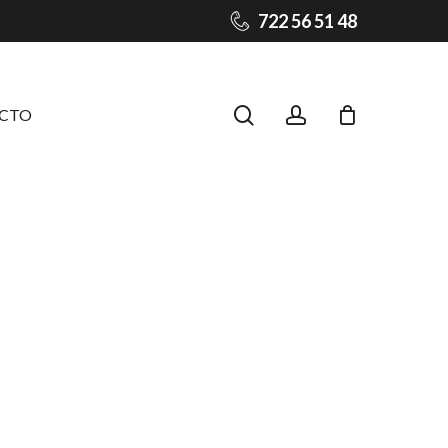
722 56 51 48
Close
Cart
search
account
CTO