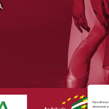
Nu
ma
Para ofrecer
po
almacenar y/