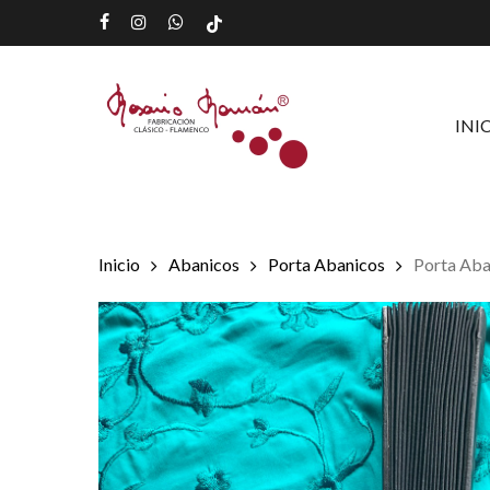
Skip
facebook
instagram
whatsapp
tiktok
to
main
content
INI
Inicio
Abanicos
Porta Abanicos
Porta Aba