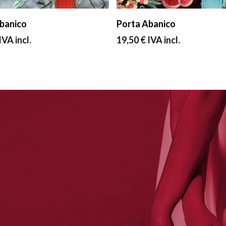
Añadir Al Carrito
Añadir Al Carrito
banico
Porta Abanico
IVA incl.
19,50
€
IVA incl.