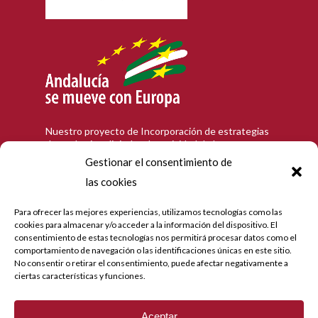
Nuestro proyecto de Incorporación de estrategias
de marketing digital en la actividad de la empresa
en la población de Córdoba, que tiene como
Gestionar el consentimiento de
objetivo contribuir a la modernización digital y a la
las cookies
mejora de la competitividad de las personas
trabajadoras autónomas andaluzas, ha recibido una
ayuda de la Unión Europea y de la Junta de
Para ofrecer las mejores experiencias, utilizamos tecnologías como las
Andalucía con cargo al Programa Operativo FEDER
cookies para almacenar y/o acceder a la información del dispositivo. El
de Andalucía 2014-2020. Hemos realizado diseño e
consentimiento de estas tecnologías nos permitirá procesar datos como el
implantación de tienda online, gestión de redes
comportamiento de navegación o las identificaciones únicas en este sitio.
sociales y mail marketing.
No consentir o retirar el consentimiento, puede afectar negativamente a
ciertas características y funciones.
© ROSARIO ROMÁN FABRICACIÓN-
CLÁSICO-FLAMENCO 2023.
Todos los
Aceptar