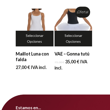
¡Oferta!
Seleccionar
Seleccionar
Opciones
Opciones
Maillot Luna con
VAE – Gonna tutú
falda
El
El
35,00
€
IVA
75,00
€
precio
precio
27,00
€
IVA incl.
incl.
original
actual
era:
es:
75,00 €.
35,00 €.
Estamos en...