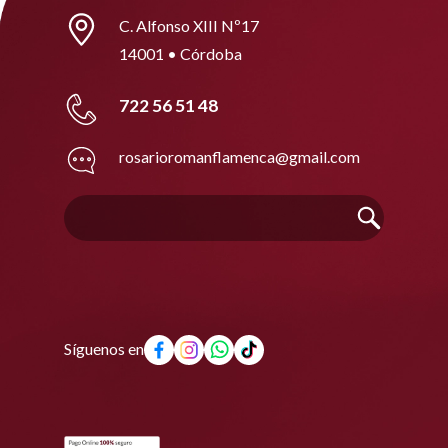
C. Alfonso XIII Nº17
14001 • Córdoba
722 56 51 48
rosarioromanflamenca@gmail.com
Síguenos en