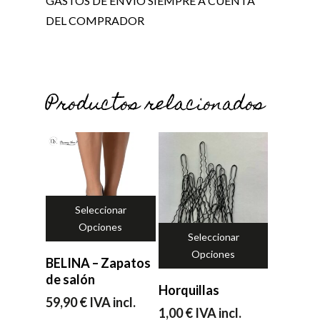
GASTOS DE ENVIÓ SIEMPRE A CUENTA
No hay productos en el carrito.
DEL COMPRADOR
Ir a la tienda
Productos relacionados
Seleccionar
Opciones
Seleccionar
Opciones
BELINA – Zapatos
de salón
Horquillas
59,90
€
IVA incl.
1,00
€
IVA incl.