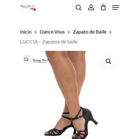
Menu
Skip
to
search
account
Close
Carrito
Cart
main
content
Inicio
Dance Vous
Zapato de Baile
LUCCIA – Zapatos de baile