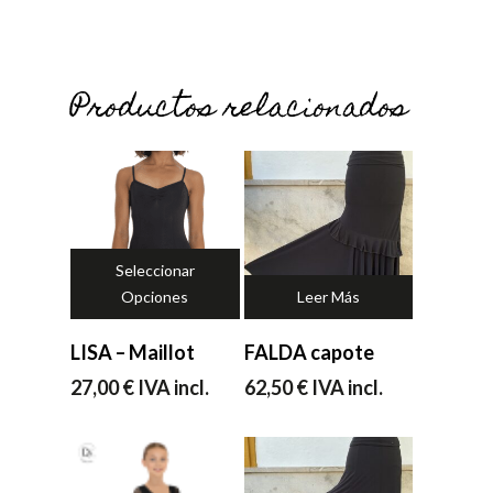
Productos relacionados
Seleccionar
Opciones
Leer Más
LISA – Maillot
FALDA capote
27,00
€
IVA incl.
62,50
€
IVA incl.
No hay productos en el carrito.