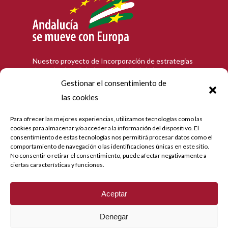
Nuestro proyecto de Incorporación de estrategias
de marketing digital en la actividad de la empresa
en la población de Córdoba, que tiene como
Gestionar el consentimiento de
objetivo contribuir a la modernización digital y a la
las cookies
mejora de la competitividad de las personas
trabajadoras autónomas andaluzas, ha recibido una
ayuda de la Unión Europea y de la Junta de
Para ofrecer las mejores experiencias, utilizamos tecnologías como las
Andalucía con cargo al Programa Operativo FEDER
cookies para almacenar y/o acceder a la información del dispositivo. El
de Andalucía 2014-2020. Hemos realizado diseño e
consentimiento de estas tecnologías nos permitirá procesar datos como el
implantación de tienda online, gestión de redes
comportamiento de navegación o las identificaciones únicas en este sitio.
sociales y mail marketing.
No consentir o retirar el consentimiento, puede afectar negativamente a
ciertas características y funciones.
© ROSARIO ROMÁN FABRICACIÓN-
CLÁSICO-FLAMENCO 2023.
Todos los
Aceptar
derechos reservados.
Denegar
Subtotal:
0,00
€