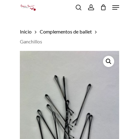
Menu
Skip
to
search
account
Close
Carrito
Cart
main
content
Inicio
Complementos de ballet
Ganchillos