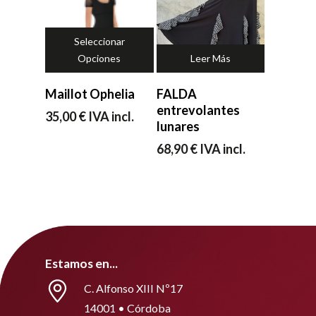
Ir a la tienda
Seleccionar
Opciones
Leer Más
Maillot Ophelia
FALDA
entrevolantes
35,00
€
IVA incl.
lunares
68,90
€
IVA incl.
Estamos en...
C. Alfonso XIII Nº17
14001 • Córdoba