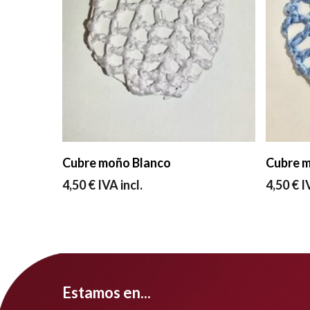
Seleccionar Opciones
Cubre moño Blanco
Cubre m
4,50
€
IVA incl.
4,50
€
I
Estamos en...