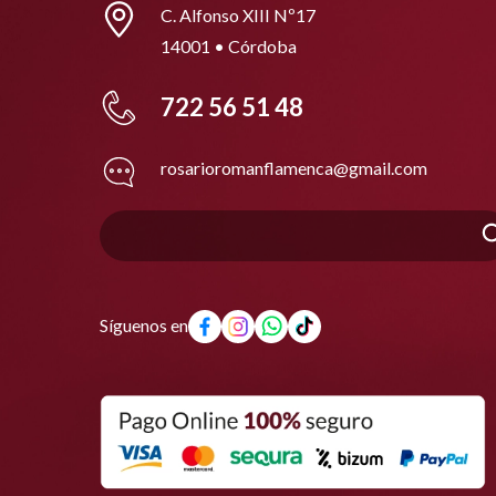
C. Alfonso XIII Nº17
14001 • Córdoba
722 56 51 48
rosarioromanflamenca@gmail.com
Síguenos en