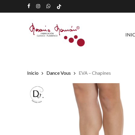
Skip
facebook
instagram
whatsapp
tiktok
to
main
content
INI
Inicio
Dance Vous
EVA – Chapines