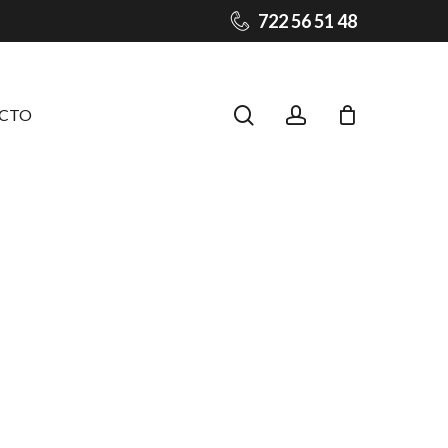
722 56 51 48
Close
Cart
search
account
CTO