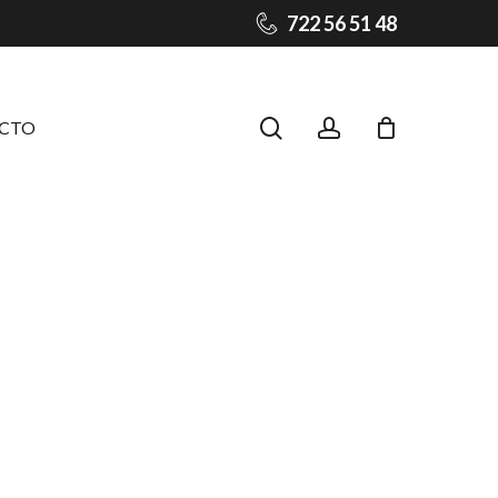
722 56 51 48
Close
Cart
search
account
CTO