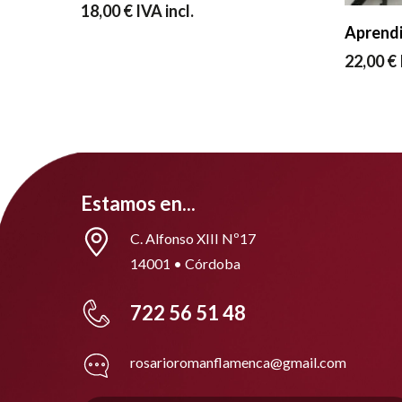
18,00
€
IVA incl.
Aprendi
22,00
€
Estamos en...
C. Alfonso XIII Nº17
14001 • Córdoba
722 56 51 48
rosarioromanflamenca@gmail.com