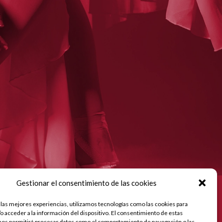
Gestionar el consentimiento de las cookies
estro proyecto de Incorporación de estrategias de
rketing digital en la actividad de la empresa en la
 las mejores experiencias, utilizamos tecnologías como las cookies para
blación de Córdoba, que tiene como objetivo contribuir a
o acceder a la información del dispositivo. El consentimiento de estas
 modernización digital y a la mejora de la competitividad de
nos permitirá procesar datos como el comportamiento de navegación o las