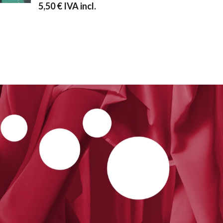
5,50
€
IVA incl.