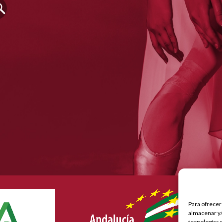
Nu
ma
Para ofrecer
po
almacenar y/
la
tecnologías 