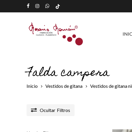
Skip
facebook
instagram
whatsapp
tiktok
to
main
content
INI
Falda campera
Inicio
Vestidos de gitana
Vestidos de gitana n
Ocultar
Filtros