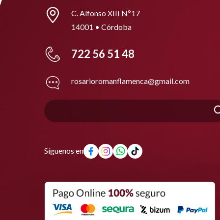
C. Alfonso XIII Nº17
14001 • Córdoba
722 56 51 48
rosarioromanflamenca@gmail.com
Síguenos en