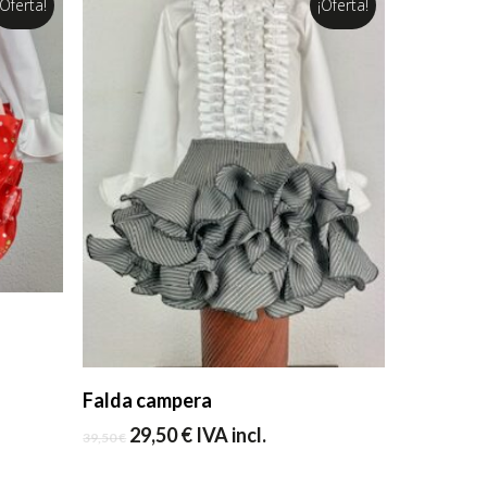
¡Oferta!
¡Oferta!
Seleccionar Opciones
Falda campera
El
El
29,50
€
IVA incl.
39,50
€
precio
precio
original
actual