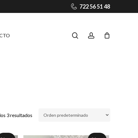
722 56 51 48
Close
Cart
search
account
CTO
os 3 resultados