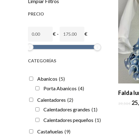
Limpiar Filtros
PRECIO
PRECIO
PRECIO
€
-
€
CATEGORÍAS
Abanicos
(5)
Porta Abanicos
(4)
Falda lu
Pulsa intro para buscar o ESC para cerrar
Calentadores
(2)
El
25
39,50
€
pr
Calentadores grandes
(1)
ori
Calentadores pequeños
(1)
era
39,
Castañuelas
(9)